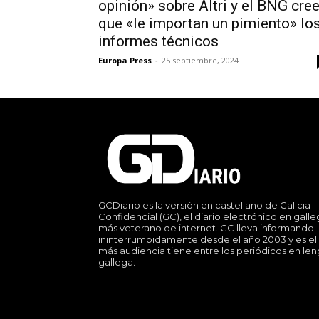
opinión» sobre Altri y el BNG cre
que «le importan un pimiento» lo
informes técnicos
Europa Press
-
25 septiembre, 2024
GCDiario es la versión en castellano de Galicia
Confidencial (GC), el diario electrónico en gall
más veterano de internet. GC lleva informando
ininterrumpidamente desde el año 2003 y es el
más audiencia tiene entre los periódicos en le
gallega.