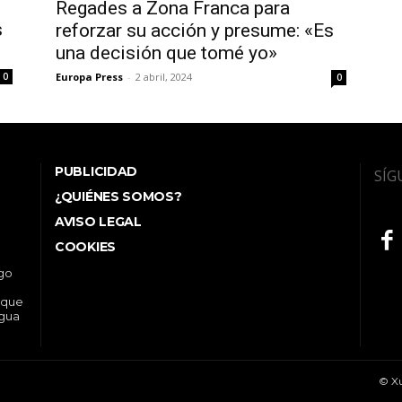
e
Regades a Zona Franca para
s
reforzar su acción y presume: «Es
una decisión que tomé yo»
Europa Press
-
2 abril, 2024
0
0
PUBLICIDAD
SÍG
¿QUIÉNES SOMOS?
AVISO LEGAL
COOKIES
ego
 que
ngua
© Xu