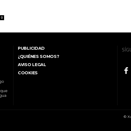
0
PUBLICIDAD
SÍG
¿QUIÉNES SOMOS?
AVISO LEGAL
COOKIES
ego
 que
ngua
© Xu