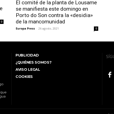
El comité de la planta de Lousame
de
se manifiesta este domingo en
Porto do Son contra la «desidia»
de la mancomunidad
0
Europa Press
-
26 agosto, 2021
0
PUBLICIDAD
SÍG
¿QUIÉNES SOMOS?
AVISO LEGAL
COOKIES
ego
 que
ngua