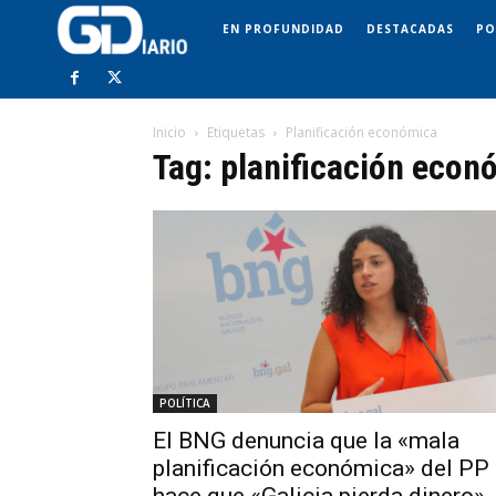
EN PROFUNDIDAD
DESTACADAS
PO
Inicio
Etiquetas
Planificación económica
Tag: planificación econ
POLÍTICA
El BNG denuncia que la «mala
planificación económica» del PP
hace que «Galicia pierda dinero»