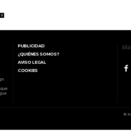
0
PUBLICIDAD
SÍG
¿QUIÉNES SOMOS?
AVISO LEGAL
COOKIES
ego
 que
ngua
© Xu