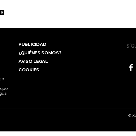
0
PUBLICIDAD
SÍG
¿QUIÉNES SOMOS?
AVISO LEGAL
COOKIES
ego
 que
ngua
© Xu