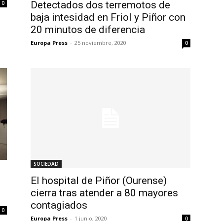
Detectados dos terremotos de
0
baja intesidad en Friol y Piñor con
20 minutos de diferencia
Europa Press
-
25 noviembre, 2020
0
SOCIEDAD
El hospital de Piñor (Ourense)
cierra tras atender a 80 mayores
contagiados
0
Europa Press
-
1 junio, 2020
0