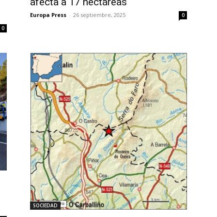
afecta a 17 hectáreas
Europa Press
-
26 septiembre, 2025
0
0
SOCIEDAD