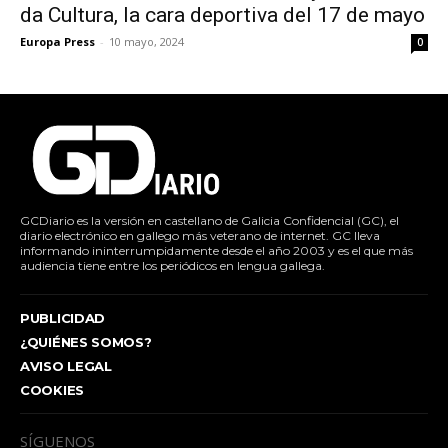
da Cultura, la cara deportiva del 17 de mayo
Europa Press
-
10 mayo, 2024
0
GCDiario es la versión en castellano de Galicia Confidencial (GC), el
diario electrónico en gallego más veterano de internet. GC lleva
informando ininterrumpidamente desde el año 2003 y es el que más
audiencia tiene entre los periódicos en lengua gallega.
PUBLICIDAD
¿QUIÉNES SOMOS?
AVISO LEGAL
COOKIES
SÍGUENOS