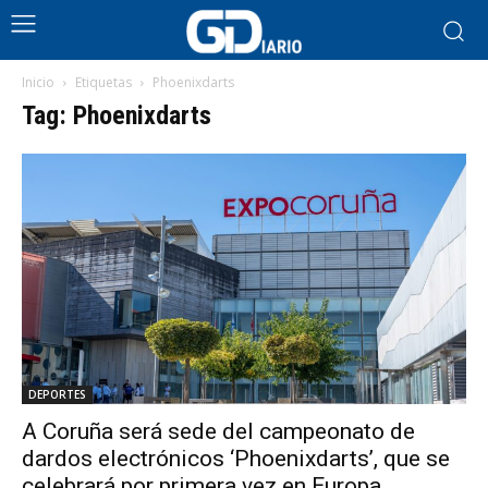
Inicio
Etiquetas
Phoenixdarts
Tag: Phoenixdarts
DEPORTES
A Coruña será sede del campeonato de
dardos electrónicos ‘Phoenixdarts’, que se
celebrará por primera vez en Europa