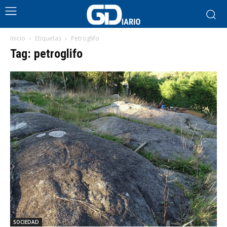
Inicio
Etiquetas
Petroglifo
Tag: petroglifo
SOCIEDAD