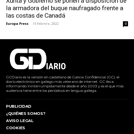
Xunta y Gobierno se ponen a disposición de
la armadora del buque naufragado frente a
las costas de Canadá
Europa Press
-
15 febrero, 2022
0
GCDiario es la versión en castellano de Galicia Confidencial (GC), el
diario electrónico en gallego más veterano de internet. GC lleva
informando ininterrumpidamente desde el año 2003 y es el que más
audiencia tiene entre los periódicos en lengua gallega.
PUBLICIDAD
¿QUIÉNES SOMOS?
AVISO LEGAL
COOKIES