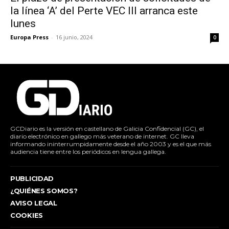
la línea ‘A’ del Perte VEC III arranca este
lunes
Europa Press
-
16 junio, 2024
0
GCDiario es la versión en castellano de Galicia Confidencial (GC), el
diario electrónico en gallego más veterano de internet. GC lleva
informando ininterrumpidamente desde el año 2003 y es el que más
audiencia tiene entre los periódicos en lengua gallega.
PUBLICIDAD
¿QUIÉNES SOMOS?
AVISO LEGAL
COOKIES