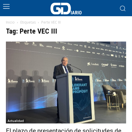
Inicio
Etiquetas
Perte VEC III
Tag: Perte VEC III
Actualidad
El plazo de presentación de solicitudes de