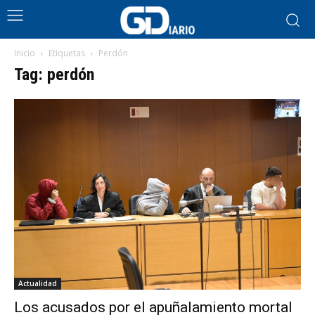
Inicio
Etiquetas
Perdón
Tag: perdón
Actualidad
Los acusados por el apuñalamiento mortal