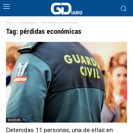
Inicio
Etiquetas
Pérdidas económicas
Tag: pérdidas económicas
SUCESOS
Detenidas 11 personas, una de ellas en