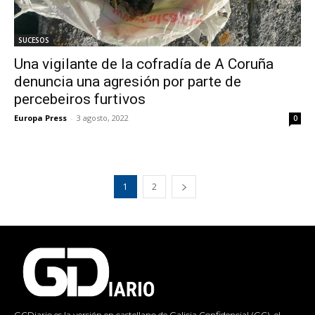
SUCESOS
Una vigilante de la cofradía de A Coruña
denuncia una agresión por parte de
percebeiros furtivos
Europa Press
-
3 agosto, 2022
0
1
2
GCDiario es la versión en castellano de Galicia Confidencial (GC), el