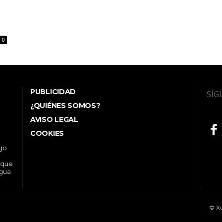
0
PUBLICIDAD
SÍG
¿QUIÉNES SOMOS?
AVISO LEGAL
COOKIES
ego
 que
ngua
© Xu