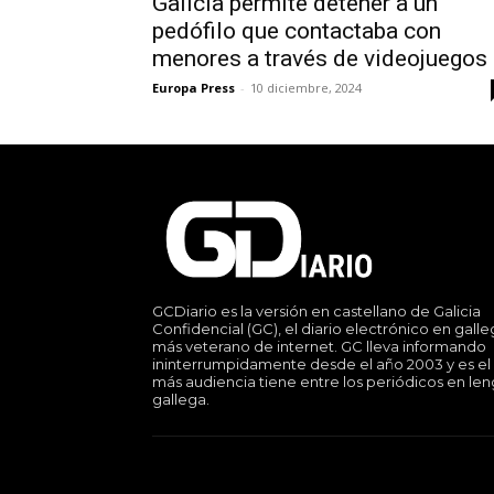
Galicia permite detener a un
pedófilo que contactaba con
menores a través de videojuegos
Europa Press
-
10 diciembre, 2024
GCDiario es la versión en castellano de Galicia
Confidencial (GC), el diario electrónico en gall
más veterano de internet. GC lleva informando
ininterrumpidamente desde el año 2003 y es el
más audiencia tiene entre los periódicos en le
gallega.