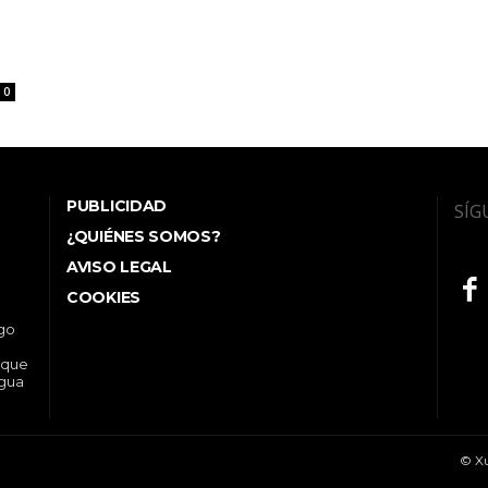
0
PUBLICIDAD
SÍG
¿QUIÉNES SOMOS?
AVISO LEGAL
COOKIES
ego
 que
ngua
© Xu