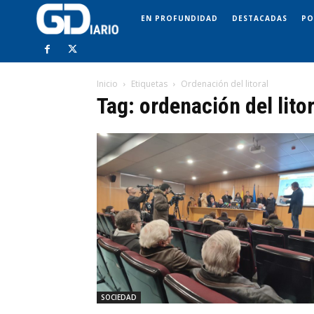
EN PROFUNDIDAD
DESTACADAS
PO
Inicio
Etiquetas
Ordenación del litoral
Tag: ordenación del litor
SOCIEDAD