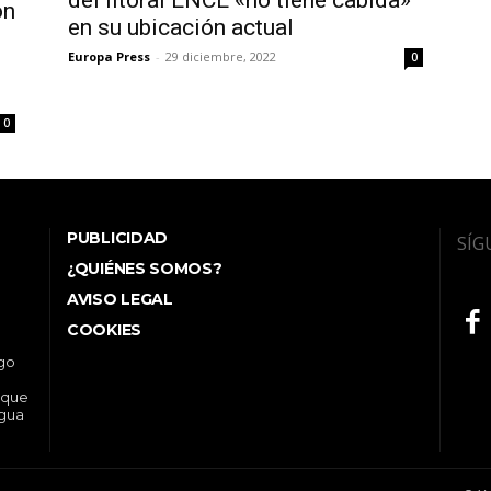
del litoral ENCE «no tiene cabida»
ón
en su ubicación actual
Europa Press
-
29 diciembre, 2022
0
0
PUBLICIDAD
SÍG
¿QUIÉNES SOMOS?
AVISO LEGAL
COOKIES
ego
 que
ngua