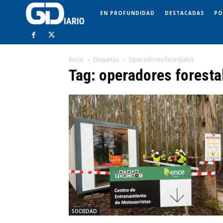
EN PROFUNDIDAD
DESTACADAS
PO
Inicio
Etiquetas
Operadores forestales
Tag: operadores foresta
SOCIEDAD