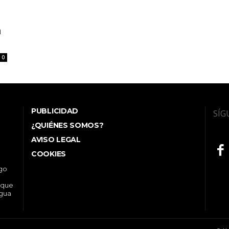
n
0
PUBLICIDAD
SÍG
¿QUIÉNES SOMOS?
AVISO LEGAL
COOKIES
ego
 que
ngua