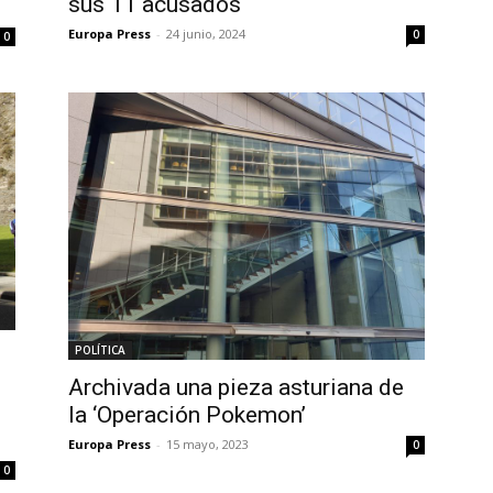
sus 11 acusados
Europa Press
-
24 junio, 2024
0
0
POLÍTICA
Archivada una pieza asturiana de
la ‘Operación Pokemon’
Europa Press
-
15 mayo, 2023
0
0