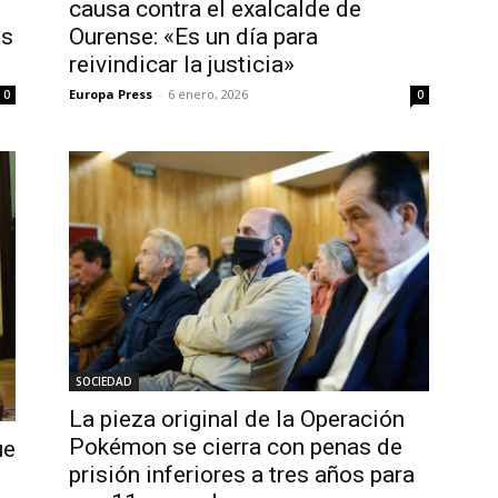
causa contra el exalcalde de
as
Ourense: «Es un día para
reivindicar la justicia»
Europa Press
-
6 enero, 2026
0
0
SOCIEDAD
La pieza original de la Operación
Pokémon se cierra con penas de
ue
prisión inferiores a tres años para