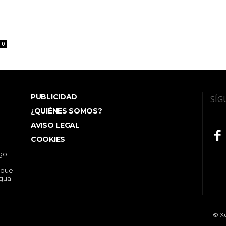
0
PUBLICIDAD
SÍG
¿QUIÉNES SOMOS?
AVISO LEGAL
COOKIES
ego
 que
ngua
© Xu