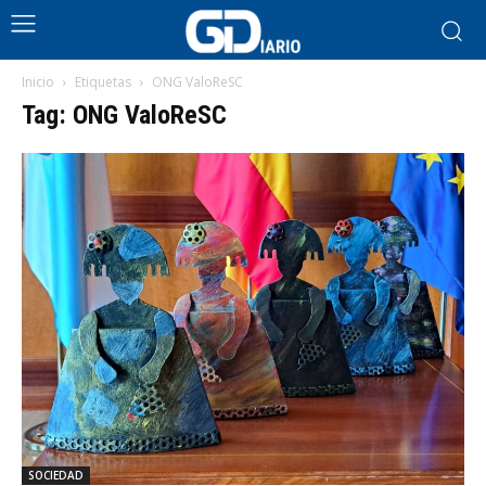
Inicio
Etiquetas
ONG ValoReSC
Tag: ONG ValoReSC
SOCIEDAD