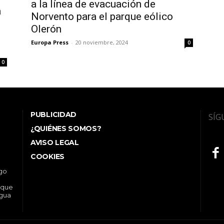
a la línea de evacuación de
á
Norvento para el parque eólico
Olerón
Europa Press
-
20 noviembre, 2024
0
0
PUBLICIDAD
SÍG
¿QUIÉNES SOMOS?
AVISO LEGAL
COOKIES
ego
 que
ngua