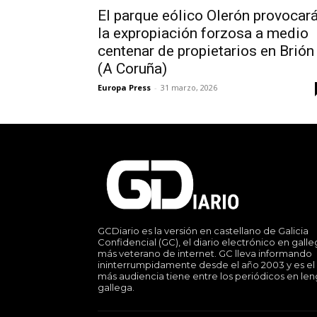
El parque eólico Olerón provocar
la expropiación forzosa a medio
centenar de propietarios en Brión
(A Coruña)
Europa Press
-
31 marzo, 2026
GCDiario es la versión en castellano de Galicia
Confidencial (GC), el diario electrónico en gall
más veterano de internet. GC lleva informando
ininterrumpidamente desde el año 2003 y es el
más audiencia tiene entre los periódicos en le
gallega.