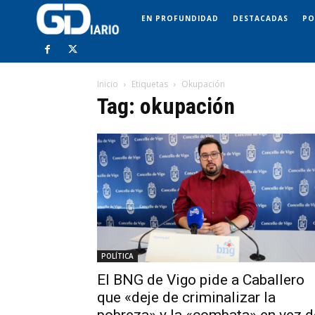
EN PROFUNDIDAD
DESTACADAS
PO
Inicio
Etiquetas
Okupación
Tag: okupación
POLÍTICA
El BNG de Vigo pide a Caballero
que «deje de criminalizar la
pobreza» y la «combata» en vez d