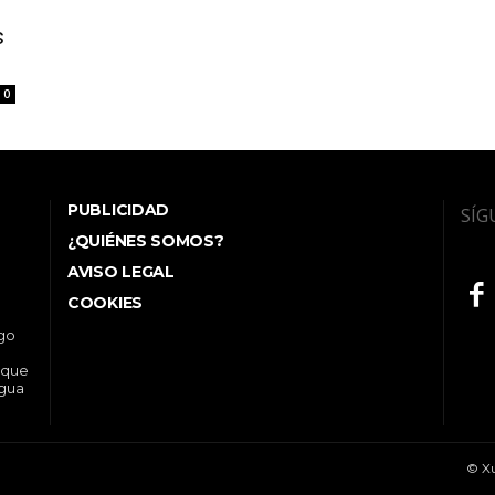
s
0
PUBLICIDAD
SÍG
¿QUIÉNES SOMOS?
AVISO LEGAL
COOKIES
ego
 que
ngua
© Xu