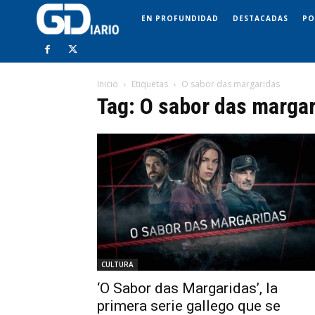
EN PROFUNDIDAD
DESTACADAS
PO
Inicio
Etiquetas
O sabor das margaridas
Tag: O sabor das marga
CULTURA
‘O Sabor das Margaridas’, la
primera serie gallego que se