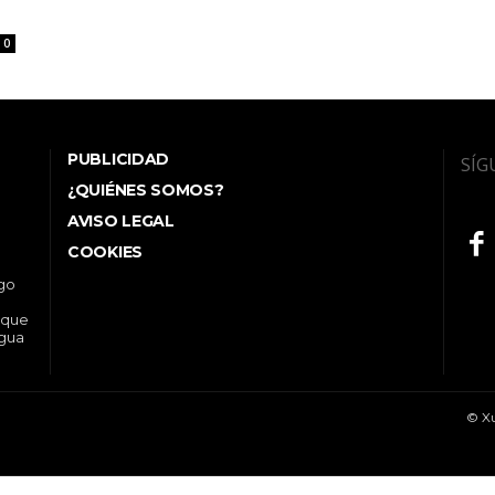
0
PUBLICIDAD
SÍG
¿QUIÉNES SOMOS?
AVISO LEGAL
COOKIES
ego
 que
ngua
© Xu