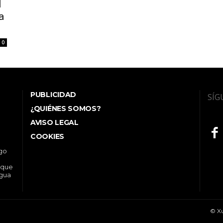
l
a
0
PUBLICIDAD
SÍG
¿QUIÉNES SOMOS?
AVISO LEGAL
COOKIES
ego
 que
ngua
© Xu