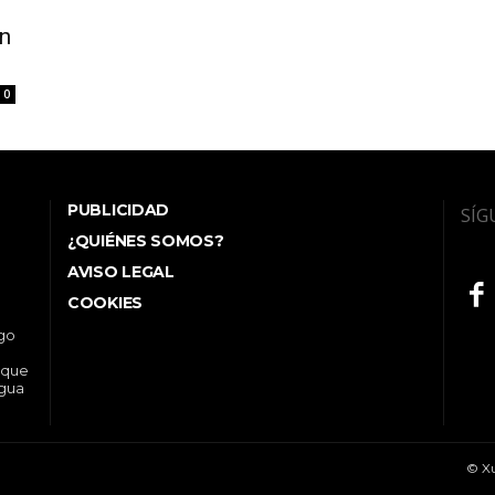
en
0
PUBLICIDAD
SÍG
¿QUIÉNES SOMOS?
AVISO LEGAL
COOKIES
ego
 que
ngua
© Xu