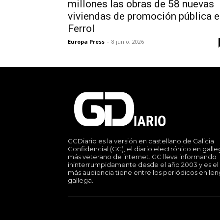
millones las obras de 58 nuevas
viviendas de promoción pública 
Ferrol
Europa Press
-
8 junio, 2026
GCDiario es la versión en castellano de Galicia
Confidencial (GC), el diario electrónico en gall
más veterano de internet. GC lleva informando
ininterrumpidamente desde el año 2003 y es el
más audiencia tiene entre los periódicos en le
gallega.