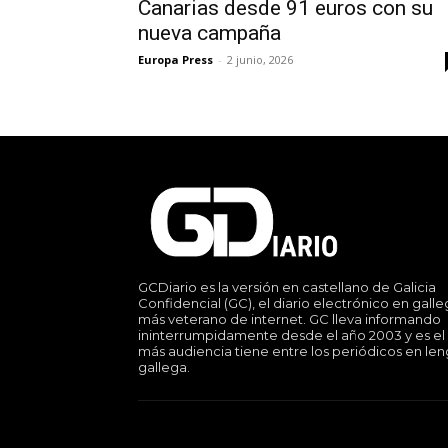
Canarias desde 91 euros con su
nueva campaña
Europa Press
-
2 junio, 2026
GCDiario es la versión en castellano de Galicia
Confidencial (GC), el diario electrónico en gall
más veterano de internet. GC lleva informando
ininterrumpidamente desde el año 2003 y es el
más audiencia tiene entre los periódicos en le
gallega.