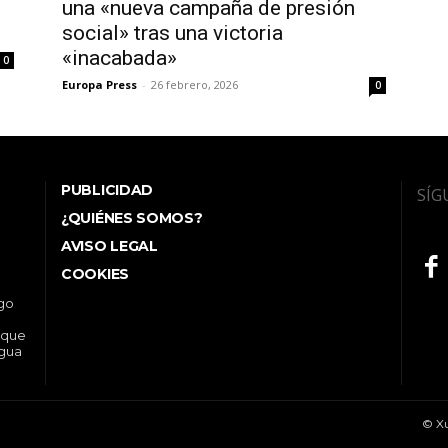
una «nueva campaña de presión
social» tras una victoria
«inacabada»
0
Europa Press
-
26 febrero, 2026
0
PUBLICIDAD
SÍG
¿QUIÉNES SOMOS?
AVISO LEGAL
COOKIES
ego
 que
ngua
© Xu