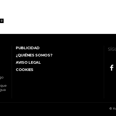
0
PUBLICIDAD
SÍG
¿QUIÉNES SOMOS?
AVISO LEGAL
COOKIES
ego
 que
ngua
© Xu