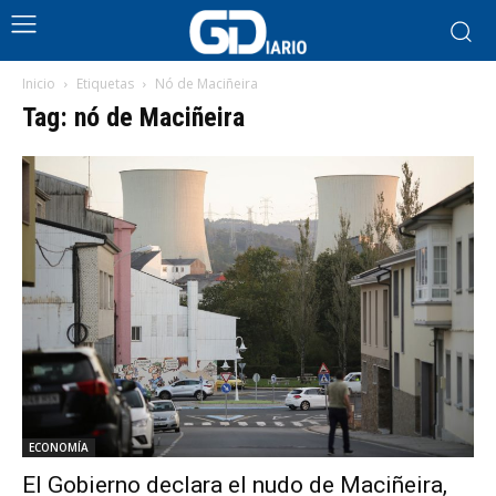
Inicio
Etiquetas
Nó de Maciñeira
Tag: nó de Maciñeira
ECONOMÍA
El Gobierno declara el nudo de Maciñeira,