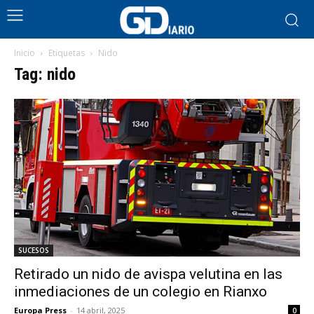
Inicio
Etiquetas
Nido
Tag: nido
SUCESOS
Retirado un nido de avispa velutina en las
inmediaciones de un colegio en Rianxo
Europa Press
-
14 abril, 2025
0