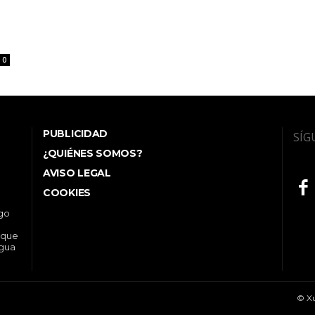
0
PUBLICIDAD
SÍG
¿QUIÉNES SOMOS?
AVISO LEGAL
COOKIES
ego
 que
ngua
© Xu