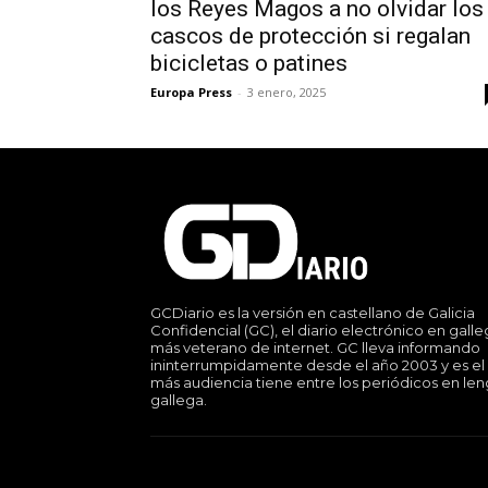
los Reyes Magos a no olvidar los
cascos de protección si regalan
bicicletas o patines
Europa Press
-
3 enero, 2025
GCDiario es la versión en castellano de Galicia
Confidencial (GC), el diario electrónico en gall
más veterano de internet. GC lleva informando
ininterrumpidamente desde el año 2003 y es el
más audiencia tiene entre los periódicos en le
gallega.