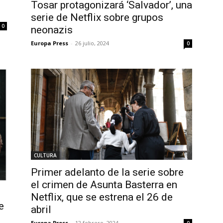
Tosar protagonizará ‘Salvador’, una
serie de Netflix sobre grupos
0
neonazis
Europa Press
-
26 julio, 2024
0
CULTURA
Primer adelanto de la serie sobre
el crimen de Asunta Basterra en
Netflix, que se estrena el 26 de
e
abril
Europa Press
-
12 febrero, 2024
0