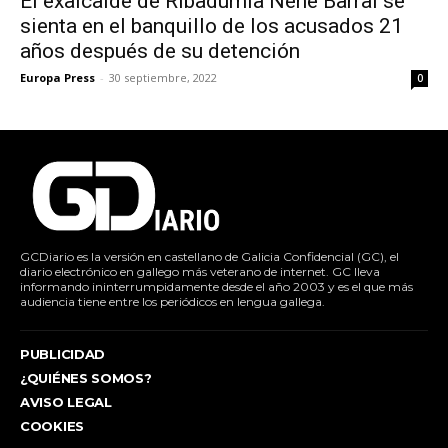
El exalcalde de Ribadumia Nené Barral se
sienta en el banquillo de los acusados 21
años después de su detención
Europa Press
-
30 septiembre, 2022
0
GCDiario es la versión en castellano de Galicia Confidencial (GC), el
diario electrónico en gallego más veterano de internet. GC lleva
informando ininterrumpidamente desde el año 2003 y es el que más
audiencia tiene entre los periódicos en lengua gallega.
PUBLICIDAD
¿QUIÉNES SOMOS?
AVISO LEGAL
COOKIES