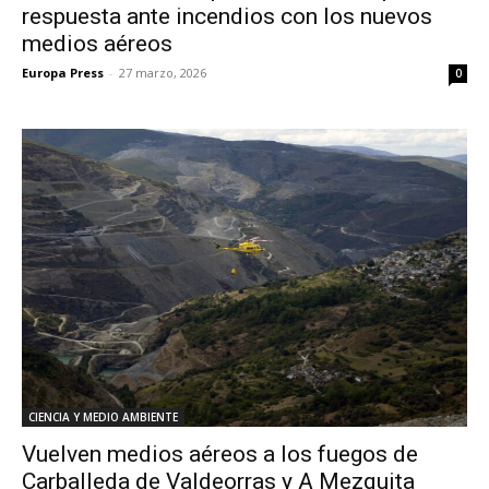
respuesta ante incendios con los nuevos
medios aéreos
Europa Press
-
27 marzo, 2026
0
CIENCIA Y MEDIO AMBIENTE
Vuelven medios aéreos a los fuegos de
Carballeda de Valdeorras y A Mezquita