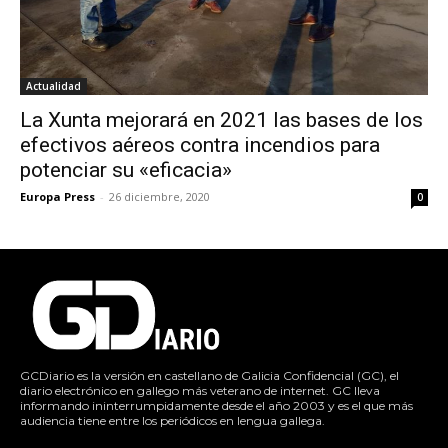
Actualidad
La Xunta mejorará en 2021 las bases de los
efectivos aéreos contra incendios para
potenciar su «eficacia»
Europa Press
-
26 diciembre, 2020
0
GCDiario es la versión en castellano de Galicia Confidencial (GC), el
diario electrónico en gallego más veterano de internet. GC lleva
informando ininterrumpidamente desde el año 2003 y es el que más
audiencia tiene entre los periódicos en lengua gallega.