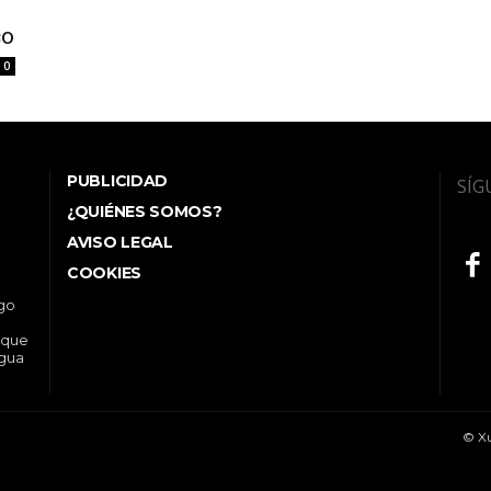
co
0
PUBLICIDAD
SÍG
¿QUIÉNES SOMOS?
AVISO LEGAL
COOKIES
ego
 que
ngua
© Xu