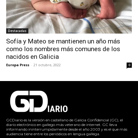
Destacadas
Sofía y Mateo se mantienen un año más
como los nombres más comunes de los
nacidos en Galicia
Europa Press
-
21 octubre, 2022
0
GCDiario es la versión en castellano de Galicia Confidencial (GC), el
diario electrónico en gallego más veterano de internet. GC lleva
informando ininterrumpidamente desde el año 2003 y es el que más
audiencia tiene entre los periódicos en lengua gallega.