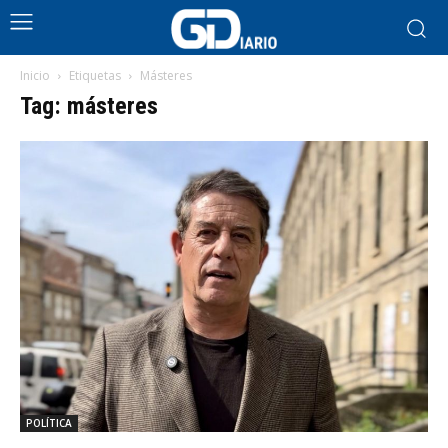
Inicio
Etiquetas
Másteres
Tag: másteres
POLÍTICA