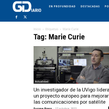
EN PROFUNDIDAD
DESTACADAS
PO
Inicio
Etiquetas
Marie Curie
Tag: Marie Curie
Actualidad
Un investigador de la UVigo lider
un proyecto europeo para mejorar
las comunicaciones por satélite
Europa Press
-
17 octubre, 2022