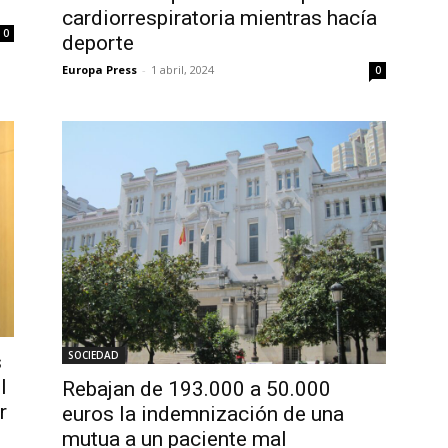
cardiorrespiratoria mientras hacía
0
deporte
Europa Press
-
1 abril, 2024
0
SOCIEDAD
s
l
Rebajan de 193.000 a 50.000
r
euros la indemnización de una
mutua a un paciente mal