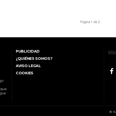
Página 1 de 2
PUBLICIDAD
SÍG
¿QUIÉNES SOMOS?
AVISO LEGAL
COOKIES
ego
 que
ngua
© Xu