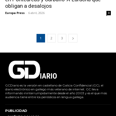
obligan a desalojos
Europa Press
-
6 abril, 2026
0
1
2
3
GCDiario es la versión en castellano de Galicia Confidencial (GC), el
diario electrónico en gallego más veterano de internet. GC lleva
informando ininterrumpidamente desde el año 2003 y es el que más
audiencia tiene entre los periódicos en lengua gallega.
PUBLICIDAD