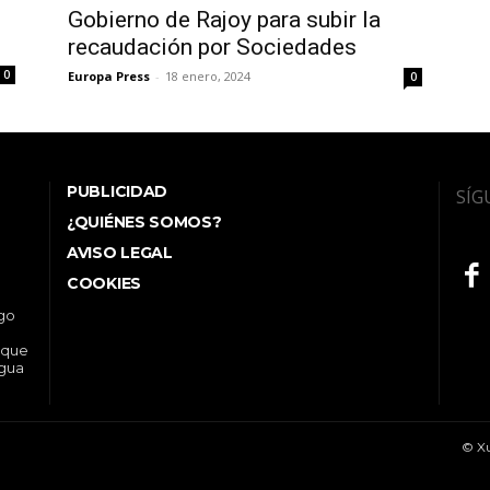
Gobierno de Rajoy para subir la
recaudación por Sociedades
0
Europa Press
-
18 enero, 2024
0
PUBLICIDAD
SÍG
¿QUIÉNES SOMOS?
AVISO LEGAL
COOKIES
ego
 que
ngua
© Xu