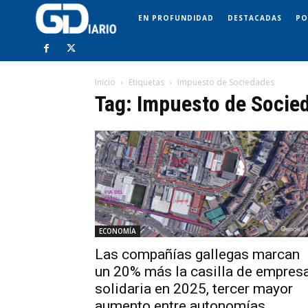
EN PROFUNDIDAD
DESTACADAS
PO
Inicio
Etiquetas
Impuesto de Sociedades
Tag: Impuesto de Socie
ECONOMÍA
Las compañías gallegas marcan
un 20% más la casilla de empres
solidaria en 2025, tercer mayor
aumento entre autonomías