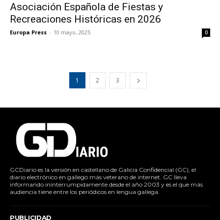
Asociación Española de Fiestas y
Recreaciones Históricas en 2026
Europa Press
-
10 mayo, 2025
0
1
2
3
GCDiario es la versión en castellano de Galicia Confidencial (GC), el
diario electrónico en gallego más veterano de internet. GC lleva
informando ininterrumpidamente desde el año 2003 y es el que más
audiencia tiene entre los periódicos en lengua gallega.
PUBLICIDAD