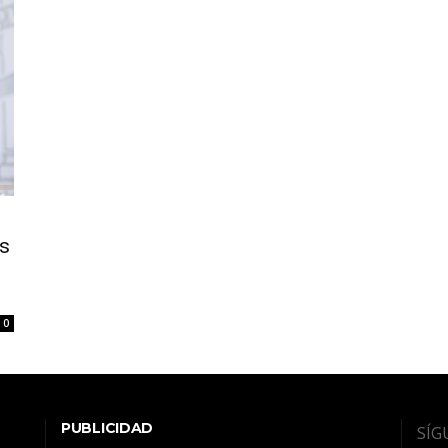
s
0
PUBLICIDAD
SÍG