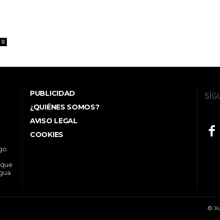
0
PUBLICIDAD
SÍG
¿QUIÉNES SOMOS?
AVISO LEGAL
COOKIES
ego
 que
ngua
© Xu