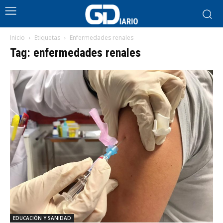
Inicio
Etiquetas
Enfermedades renales
Tag: enfermedades renales
EDUCACIÓN Y SANIDAD