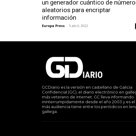
un generador cuántico de número
aleatorios para encriptar
información
Europa Press
-
5 abril, 2022
GCDiario es la versión en castellano de Galicia
Confidencial (GC), el diario electrónico en gall
más veterano de internet. GC lleva informando
ininterrumpidamente desde el año 2003 y es el
más audiencia tiene entre los periódicos en le
gallega.