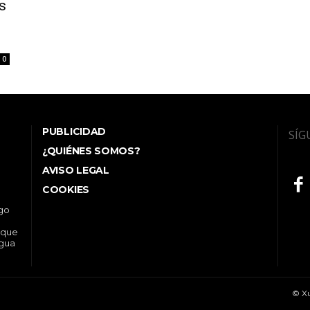
s
0
PUBLICIDAD
SÍG
¿QUIÉNES SOMOS?
AVISO LEGAL
COOKIES
ego
 que
ngua
© Xu