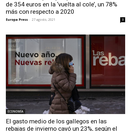
de 354 euros en la ‘vuelta al cole’, un 78%
más con respecto a 2020
Europa Press
-
27 agosto, 2021
0
ECONOMÍA
El gasto medio de los gallegos en las
rebajas de invierno cayó un 23%, según el