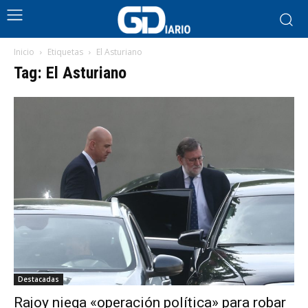
Inicio
Etiquetas
El Asturiano
Tag: El Asturiano
Destacadas
Rajoy niega «operación política» para robar