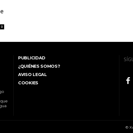
de
0
PUBLICIDAD
SÍG
¿QUIÉNES SOMOS?
AVISO LEGAL
COOKIES
ego
 que
ngua
© Xu